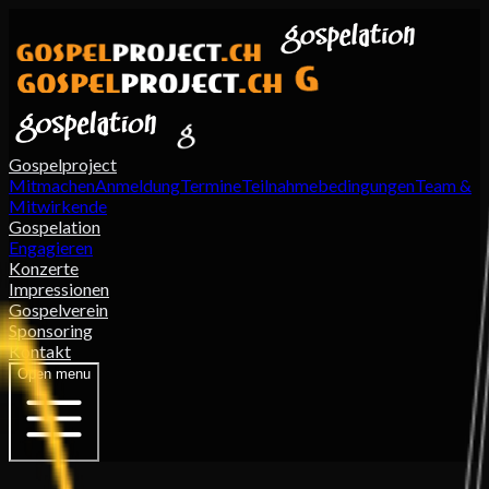
Gospelproject
Mitmachen
Anmeldung
Termine
Teilnahmebedingungen
Team &
Mitwirkende
Gospelation
Engagieren
Konzerte
Impressionen
Gospelverein
Sponsoring
Kontakt
Open menu